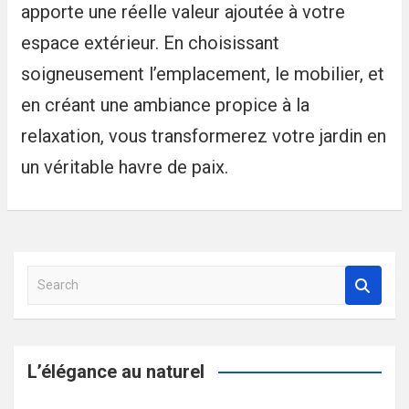
apporte une réelle valeur ajoutée à votre
espace extérieur. En choisissant
soigneusement l’emplacement, le mobilier, et
en créant une ambiance propice à la
relaxation, vous transformerez votre jardin en
un véritable havre de paix.
S
e
a
r
c
L’élégance au naturel
h